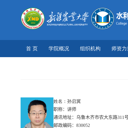
首 页
学院概况
组织机构
师资力
姓名：孙启冀
职称：讲师
通讯地址：乌鲁木齐市农大东路
311
邮政编码：
830052