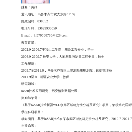
姓名：黄静
通讯地址：乌鲁木齐市农大东路
311
号
邮政编码：
830052
电话号码：
13629936059
E-mail : hj370588705@126.com
教育背景：
2002.9-2006.7
平顶山工学院，测绘工程专业，学士
2006.9-2009.7
长安大学，大地测量与测量工程专业，硕士
工作履历：
2009.7
至
2011.8
，乌鲁木齐市国土资源勘测规划院，数据管理员
至今 新疆农业大学，教师
2011.9
研究领域：
技术应用研究、形变监测数据处理。
InSAR
奖励与荣誉：
《基于
技术新疆
水库区域稳定性分析及研究》项目，荣获第六届新
InSAR
WLL
承担科研项目：
横向项目，基于
技术在某水库区域的稳定性分析及研究，
InSAR
2019.7-2021.7
主要论著：